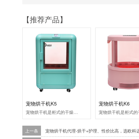
【推荐产品】
宠物烘干机K5
宠物烘干机K6
宠物烘干机是柜式的干燥室，用来宠物干燥和空气浴。拥有红外灯组件，离子发生器组件，氧气/芳香治疗和毛发收集功能适合品种：1只体重小于5KG的小型犬或猫。
上一条
宠物烘干机代理-烘干+护理、性价比高，选欧科达