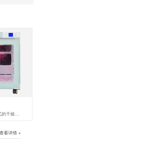
宠物护理室是柜式的干燥室，用来宠物干燥和空气浴。拥有红外灯组件，离子发生器组件，氧气/芳香治疗和毛发收集功能适合品种：2只体重约20KG的中型犬或者一只大型犬
查看详情 +