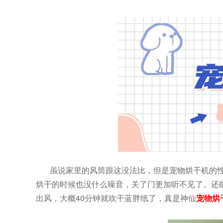
虽说家里的风筒跟这没法比，但是
宠物烘干机的
烘干的时候也没什么噪音，关了门更加听不见了。还
出风，大概40分钟就吹干蓝胖纸了，真是神仙
宠物烘