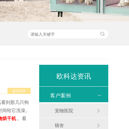
欧科达资讯
返回列表
客户案例
纸看到那几只狗
时间给它洗澡。
宠物医院
物烘干机
。看
猫舍