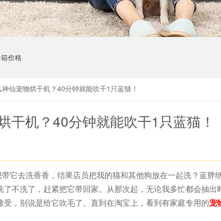
干箱价格
么神仙宠物烘干机？40分钟就能吹干1只蓝猫！
烘干机？40分钟就能吹干1只蓝猫！
想带它去洗香香，结果店员把我的猫和其他狗放在一起洗？蓝胖
洗了不洗了，赶紧把它带回家。从那次起，无论我多忙都会抽出
难受，别说是给它吹毛了。直到在淘宝上，看到有家庭专用的
宠