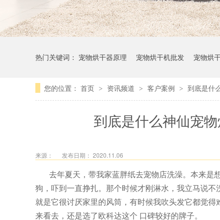
热门关键词：
宠物烘干器原理
宠物烘干机批发
宠物烘
您的位置：
首页
资讯频道
客户案例
到底是什
>
>
>
到底是什么神仙宠物
来源：
发布日期： 2020.11.06
去年夏天，带我家蓝胖纸去宠物店洗澡。本来是
狗，吓到一直挣扎。那个时候才刚淋水，我立马说不
就是它很讨厌家里的风筒，有时候我吹头发它都觉得
来看去，还是选了欧科达这个
口碑较好的
牌子。