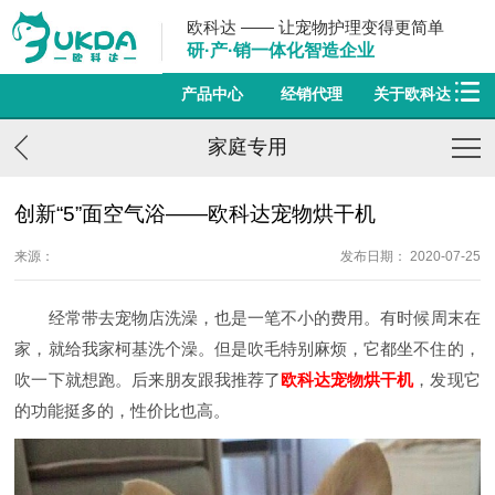
欧科达 —— 让宠物护理变得更简单
研·产·销一体化智造企业
产品中心
经销代理
关于欧科达
家庭专用
创新“5”面空气浴——欧科达宠物烘干机
来源：
发布日期： 2020-07-25
经常带去宠物店洗澡，也是一笔不小的费用。有时候周末在
家，就给我家柯基洗个澡。但是吹毛特别麻烦，它都坐不住的，
吹一下就想跑。后来朋友跟我推荐了
欧科达宠物烘干机
，发现它
的功能挺多的，性价比也高。