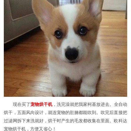
现在买了
宠物烘干机
，洗完澡就把我家柯基放进去。全自动
烘干，五面风向设计，就连宠物的肚腩都能吹到。吹完后直接把
过滤网拆下来洗就好，烘干时产生的毛发都收集在里面。欧科达
宠物烘干机，方便又省心！