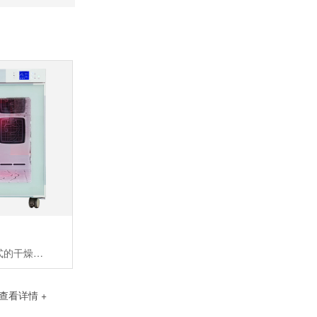
宠物护理室是柜式的干燥室，用来宠物干燥和空气浴。拥有红外灯组件，离子发生器组件，氧气/芳香治疗和毛发收集功能适合品种：2只体重约20KG的中型犬或者一只大型犬
查看详情 +